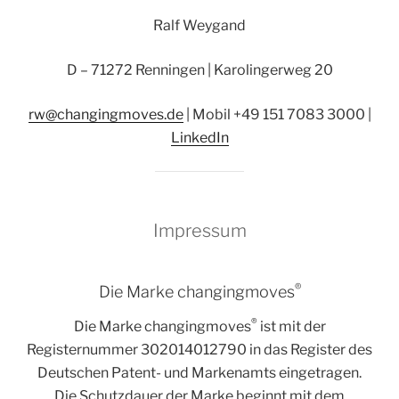
Ralf Weygand
D – 71272 Renningen | Karolingerweg 20
rw@changingmoves.de
| Mobil +49 151 7083 3000 |
LinkedIn
Impressum
®
Die Marke changingmoves
®
Die Marke changingmoves
ist mit der
Registernummer 302014012790 in das Register des
Deutschen Patent- und Markenamts eingetragen.
Die Schutzdauer der Marke beginnt mit dem